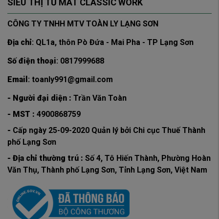
SIÊU THỊ TỦ MÁT CLASSIC WORK
CÔNG TY TNHH MTV TOÀN LY LẠNG SƠN
Địa chỉ
: QL1a, thôn Pò Đứa - Mai Pha - TP Lạng Sơn
Số điện thoại
: 0817999688
Email
: toanly991@gmail.com
- Người đại diện :
Trần Văn Toàn
- MST :
4900868759
-
Cấp ngày 25-09-2020 Quản lý bởi Chi cục Thuế Thành
phố Lạng Sơn
- Địa chỉ thường trú :
Số 4, Tô Hiến Thành, Phường Hoàn
Văn Thụ, Thành phố Lạng Sơn, Tỉnh Lạng Sơn, Việt Nam