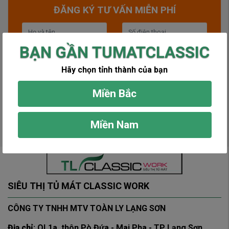
ĐĂNG KÝ TƯ VẤN MIỄN PHÍ
BẠN GẦN TUMATCLASSIC
Hãy chọn tỉnh thành của bạn
Miền Bắc
Gửi tin nhắn
Miền Nam
SIÊU THỊ TỦ MÁT CLASSIC WORK
CÔNG TY TNHH MTV TOÀN LY LẠNG SƠN
Địa chỉ
: QL1a, thôn Pò Đứa - Mai Pha - TP Lạng Sơn