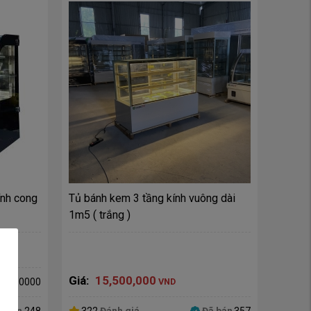
ính cong
Tủ bánh kem 3 tầng kính vuông dài 
1m5 ( trắng )
Giá:
15,500,000
200000
VND