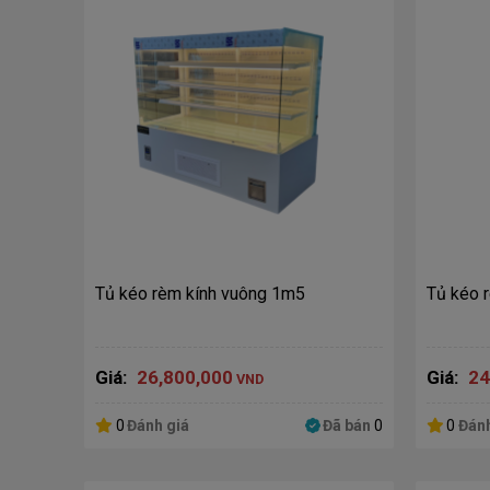
Tủ kéo rèm kính vuông 1m5
Tủ kéo 
Giá:
26,800,000
Giá:
24
VND
0
Đánh giá
Đã bán
0
0
Đánh