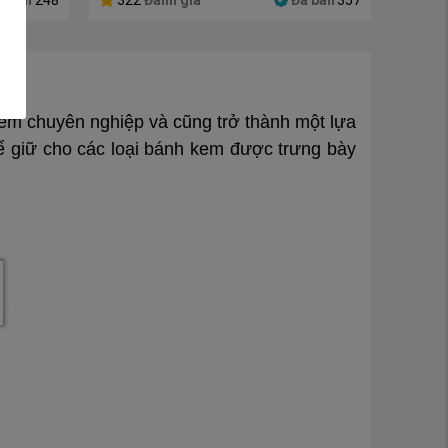
ã bán
248
322
Đánh giá
Đã bán
357
em chuyên nghiệp và cũng trở thành một lựa
để giữ cho các loại bánh kem được trưng bày