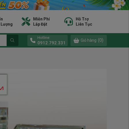
ín
Miễn Phí
Hỗ Trợ
 Lượng
Lắp Đặt
Liên Tục
Hotline:
(0)
Giỏ hàng
0912.792.331