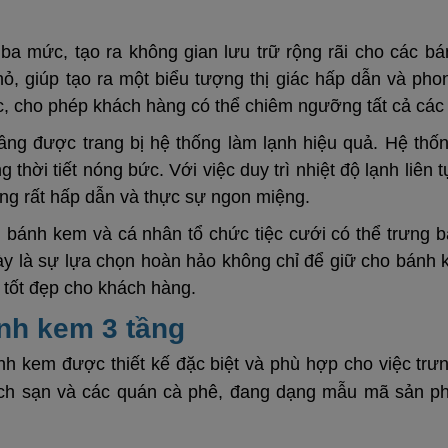
ba mức, tạo ra không gian lưu trữ rộng rãi cho các b
ỏ, giúp tạo ra một biểu tượng thị giác hấp dẫn và ph
c, cho phép khách hàng có thể chiêm ngưỡng tất cả các 
ầng được trang bị hệ thống làm lạnh hiệu quả. Hệ thố
thời tiết nóng bức. Với việc duy trì nhiệt độ lạnh liên 
ông rất hấp dẫn và thực sự ngon miệng.
 bánh kem và cá nhân tổ chức tiệc cưới có thể trưng b
này là sự lựa chọn hoàn hảo không chỉ để giữ cho bán
c tốt đẹp cho khách hàng.
ánh kem 3 tầng
nh kem được thiết kế đặc biệt và phù hợp cho việc tr
ách sạn và các quán cà phê, đang dạng mẫu mã sản p