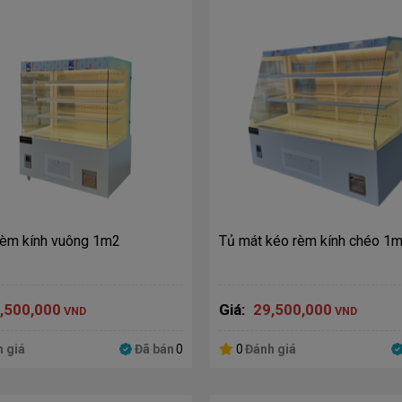
rèm kính vuông 1m2
Tủ mát kéo rèm kính chéo 1
,500,000
Giá:
29,500,000
VND
VND
 giá
Đã bán
0
0
Đánh giá