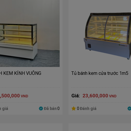
H KEM KÍNH VUÔNG
Tủ bánh kem cửa trước 1m5
,500,000
Giá:
23,600,000
VND
VND
 giá
Đã bán
0
0
Đánh giá