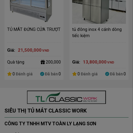
TỦ MÁT ĐỨNG CỬA TRƯỢT
tủ đông inox 4 cánh dòng 
tiếc kiệm
Giá:
21,500,000
VND
Giá:
13,800,000
Quà tặng
200,000
VND
0
Đánh giá
Đã bán
0
0
Đánh giá
Đã bán
0
SIÊU THỊ TỦ MÁT CLASSIC WORK
CÔNG TY TNHH MTV TOÀN LY LẠNG SƠN