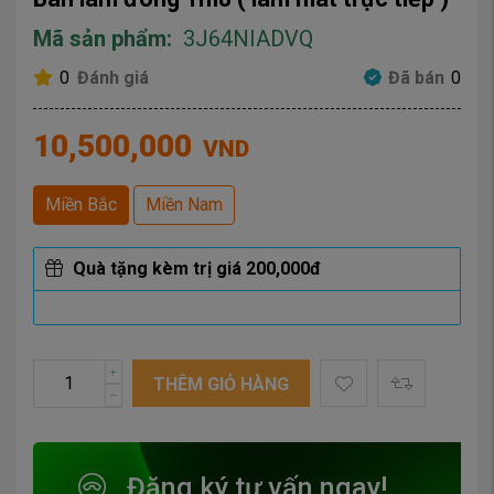
Mã sản phẩm:
3J64NIADVQ
0
Đánh giá
Đã bán
0
10,500,000
VND
Miền Bắc
Miền Nam
Quà tặng kèm trị giá 200,000đ
THÊM GIỎ HÀNG
Đăng ký tư vấn ngay!