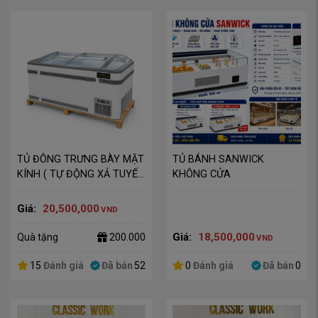
TỦ ĐÔNG TRƯNG BÀY MẶT 
TỦ BÁNH SANWICK 
KÍNH ( TỰ ĐỘNG XẢ TUYẾT 
KHÔNG CỬA
)
Giá:
20,500,000
VND
Giá:
18,500,000
Quà tặng
200.000
VND
15
Đánh giá
Đã bán
52
0
Đánh giá
Đã bán
0