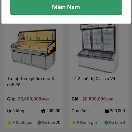
0
Đánh giá
Đã bán
0
8
Đánh giá
Đã bán
83
Miền Nam
Tủ thịt thực phẩm cao 3 
Tủ 2 chế độ Classic V4
chế độ
Giá:
25,600,000
Giá:
20,800,000
VND
VND
Quà tặng
200000
Quà tặng
200,000
8
Đánh giá
Đã bán
20
2
Đánh giá
Đã bán
3