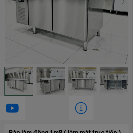
Bàn làm đông 1m8 ( làm mát trực tiếp )